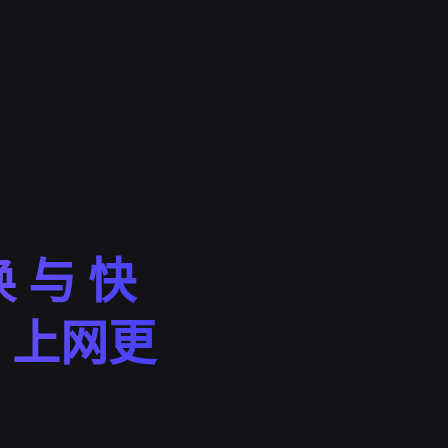
 与 快
，上网更