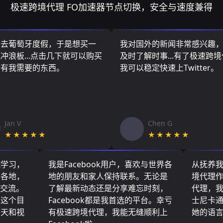
极速跨境代理 FO加速器节点切换，安全与速度兼得
算去葡萄牙度假，于是想买一
我对国外的新闻非常感兴趣
冲浪板...点击几下就可以购买
及时了解时事...有了极速跨
所有我需要的东西。
我可以稳定快速上Twitter。
Jan V
Chen G
★★★★★
★★★★★
院学习，
我是Facebook用户，喜欢与世界各
从抚养
界各地，
地的朋友和家人保持联系。无论是
境代理
们交流。
了解最新动态还是分享难忘时刻，
代理，
了这个目
Facebook都是我首选的平台。幸亏
士尼卡
聊天和视
有极速跨境代理，我能无缝顺利上
她的语